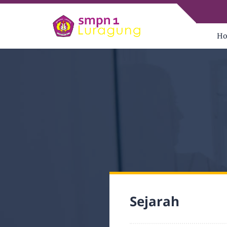
H
Sejarah