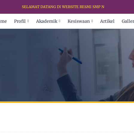
SELAMAT DATANG DI WEBSITE RESMI SMP NEGERI 1 LURAGUNG
ome
Profil
Akademik
Kesiswaan
Artikel
Galler